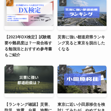
【2023年DX検定】試験概
災害に強い都道府県ランキ
要や難易度は？一発合格す
ング見ると東京を脱出した
る勉強法とおすすめ参考書
くなる
もご紹介
【ランキング確認】災害、
東京に近い小田原移住を検
防災、地震、台風、地盤に
討してみたが、やめておき