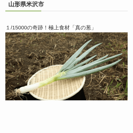
山形県米沢市
１/15000の奇跡！極上食材「真の葱」