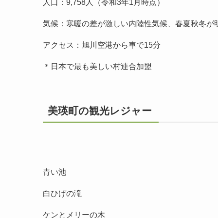
人口：9,758人（令和3年1月時点）
気候：寒暖の差が激しい内陸性気候、春夏秋冬が
アクセス：旭川空港から車で15分
＊日本で最も美しい村連合加盟
美瑛町の観光レジャー
青い池
白ひげの滝
ケンとメリーの木